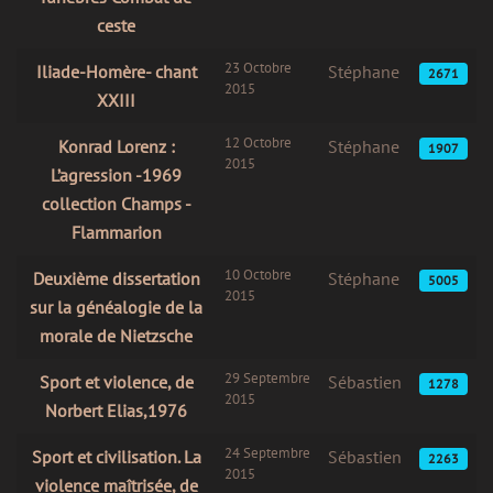
ceste
23 Octobre
Iliade-Homère- chant
Stéphane
2671
2015
XXIII
12 Octobre
Konrad Lorenz :
Stéphane
1907
2015
L’agression -1969
collection Champs -
Flammarion
10 Octobre
Deuxième dissertation
Stéphane
5005
2015
sur la généalogie de la
morale de Nietzsche
29 Septembre
Sport et violence, de
Sébastien
1278
2015
Norbert Elias,1976
24 Septembre
Sport et civilisation. La
Sébastien
2263
2015
violence maîtrisée, de