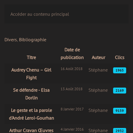
LE CERCLE
Accéder au contenu principal
Divers
,
Bibliographie
Date de
Titre
publication
Auteur
Clics
Articles
16 Août 2018
Audrey Chenu – Girl
Stéphane
1965
Fight
13 Août 2018
Se défendre - Elsa
Stéphane
2169
Dorlin
8 Janvier 2017
Le geste et la parole
Stéphane
9159
d'André Leroi-Gourhan
4 Janvier 2016
Arthur Cravan Œuvres
Stéphane
2932