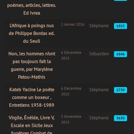
poèmes, articles, lettres.
Ed Ivrea
2 Janvier 2016
L'Afrique à poings nus
Stéphane
1925
de Philippe Bordas ed.
du Seuil
6 Décembre
Non, les hommes n’ont
Sébastien
1646
2015
pas toujours fait la
guerre, par Marylène
Patou-Mathis
6 Décembre
Kateb Yacine Le poète
Stéphane
2739
2015
comme un boxeur ,
Entretiens 1958-1989
5 Novembre
Virgile, Énéide, Livre V,
Stéphane
3630
2015
Escale en Sicile Jeux
funèbres Combat de