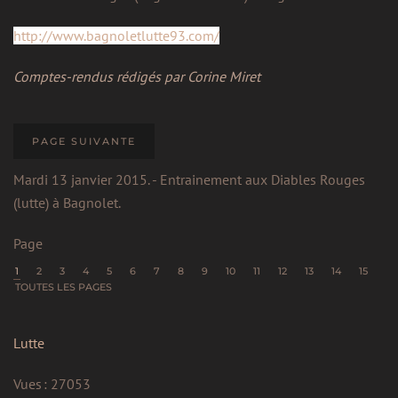
http://www.bagnoletlutte93.com/
Comptes-rendus rédigés par Corine Miret
PAGE SUIVANTE
Mardi 13 janvier 2015. - Entrainement aux Diables Rouges
(lutte) à Bagnolet.
Page
1
2
3
4
5
6
7
8
9
10
11
12
13
14
15
TOUTES LES PAGES
Lutte
Vues : 27053